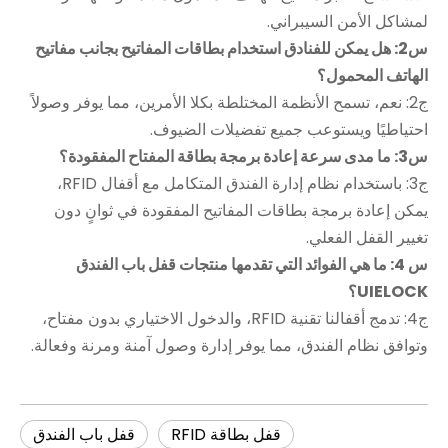
لمشاكل الأمن السيبراني.
س2: هل يمكن للفنادق استخدام بطاقات المفاتيح بجانب مفاتيح
الهاتف المحمول؟
ج2: نعم، تسمح الأنظمة المختلطة بكلا الأمرين، مما يوفر وصولاً
احتياطيًا ويستوعب جميع تفضيلات الضيوف.
س3: ما مدى سرعة إعادة برمجة بطاقة المفتاح المفقودة؟
ج3: باستخدام نظام إدارة الفندق المتكامل مع أقفال RFID،
يمكن إعادة برمجة بطاقات المفاتيح المفقودة في ثوانٍ دون
تغيير القفل الفعلي.
س 4: ما هي الفوائد التي تقدمها منتجات قفل باب الفندق
UIELOCK؟
ج4: تدمج أقفالنا تقنية RFID، والدخول الاختياري بدون مفتاح،
وتوافق نظام الفندق، مما يوفر إدارة وصول آمنة ومرنة وفعالة.
قفل بطاقة RFID
قفل باب الفندق