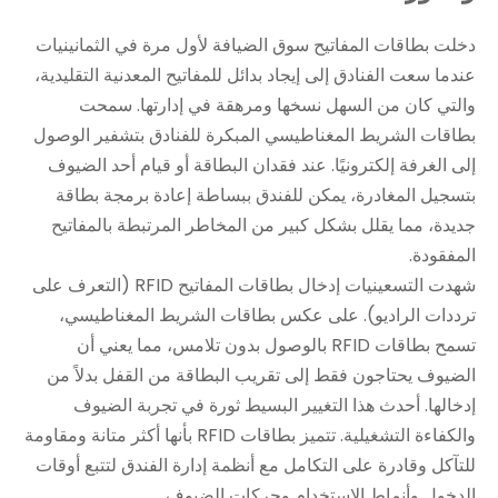
دخلت بطاقات المفاتيح سوق الضيافة لأول مرة في الثمانينيات
عندما سعت الفنادق إلى إيجاد بدائل للمفاتيح المعدنية التقليدية،
والتي كان من السهل نسخها ومرهقة في إدارتها. سمحت
بطاقات الشريط المغناطيسي المبكرة للفنادق بتشفير الوصول
إلى الغرفة إلكترونيًا. عند فقدان البطاقة أو قيام أحد الضيوف
بتسجيل المغادرة، يمكن للفندق ببساطة إعادة برمجة بطاقة
جديدة، مما يقلل بشكل كبير من المخاطر المرتبطة بالمفاتيح
المفقودة.
شهدت التسعينيات إدخال بطاقات المفاتيح RFID (التعرف على
ترددات الراديو). على عكس بطاقات الشريط المغناطيسي،
تسمح بطاقات RFID بالوصول بدون تلامس، مما يعني أن
الضيوف يحتاجون فقط إلى تقريب البطاقة من القفل بدلاً من
إدخالها. أحدث هذا التغيير البسيط ثورة في تجربة الضيوف
والكفاءة التشغيلية. تتميز بطاقات RFID بأنها أكثر متانة ومقاومة
للتآكل وقادرة على التكامل مع أنظمة إدارة الفندق لتتبع أوقات
الدخول وأنماط الاستخدام وحركات الضيوف.