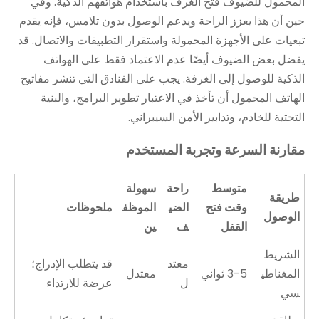
المحمول للضيوف فتح الغرف باستخدام هواتفهم الذكية. وفي
حين أن هذا يعزز الراحة ويدعم الوصول بدون تلامس، فإنه يقدم
تبعيات على الأجهزة المحمولة واستقرار التطبيقات والاتصال. قد
يفضل بعض الضيوف أيضًا عدم الاعتماد فقط على الهواتف
الذكية للوصول إلى الغرفة. يجب على الفنادق التي تنشر مفاتيح
الهاتف المحمول أن تأخذ في الاعتبار تطوير البرامج، والبنية
التحتية للخادم، وتدابير الأمن السيبراني.
مقارنة السرعة وتجربة المستخدم
متوسط ​​
راحة
سهولة
طريقة
وقت فتح
الضي
الموظف
ملحوظات
الوصول
القفل
ف
ين
الشريط
معتد
قد يتطلب الإدراج؛
المغناطي
3-5 ثواني
معتدل
ل
عرضة للارتداء
سي