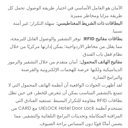
الأمان هو العامل الأساسي في اختيار طريقة الوصول. تحمل كل
طريقة مزايا ومخاطر مميزة:
البطاقات ذات الشريط المغناطيسي:
سهلة التكرار؛ غير آمنة
نسبيا.
بطاقات مفاتيح RFID:
توفر التشفير والوصول القابل للبرمجة،
مما يقلل من مخاطر الازدواجية؛ يمكن إدارتها مركزيًا من خلال
نظام قفل باب الفندق.
مفاتيح الهاتف المحمول:
أمان متقدم من خلال التشفير والرموز
الديناميكية ولكنها عرضة للهجمات الإلكترونية والقرصنة
والبرامج الضارة.
لقد أظهرت الحوادث الواقعية أن أنظمة الهاتف المحمول التي لا
تتمتع بالتشفير المناسب يمكن أن تتعرض للخطر، في حين تظل
بطاقات RFID مقاومة للتكرار البسيط. تستفيد الفنادق التي
تستخدم أنظمة UIELOCK Hotel Door Lock مع CARD من
المراقبة المتكاملة وتحديثات البرامج التلقائية والتشفير، مما
يضمن أمانًا قويًا دون المساس براحة الضيوف.