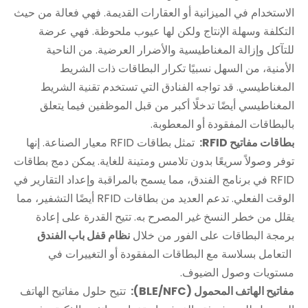
الاستخدام في الميزانية أو العقارات القديمة. فهي فعالة من حيث
التكلفة وسهلة الإنتاج ولكن لها عيوب ملحوظة. فهي عرضة
للتآكل وإزالة المغناطيسية والأضرار العرضية. من الناحية
الأمنية، من السهل نسبيًا تكرار البطاقات ذات الشريط
المغناطيسي. قد تواجه الفنادق التي تستخدم تقنية الشريط
المغناطيسي أيضًا تدخلًا أكبر من قبل الموظفين فيما يتعلق
بالبطاقات المفقودة أو المعطوبة.
بطاقات مفاتيح RFID:
تمثل بطاقات RFID معيار الصناعة. إنها
توفر وصولاً سريعًا بدون تلامس ومتينة للغاية. يمكن دمج بطاقات
RFID في برنامج الفندق، مما يسمح بالمراقبة وإعداد التقارير في
الوقت الفعلي. تدعم العديد من بطاقات RFID أيضًا التشفير، مما
يقلل من خطر النسخ غير المصرح به. تتيح القدرة على إعادة
برمجة البطاقات على الفور من خلال
نظام قفل باب الفندق
التعامل بسلاسة مع البطاقات المفقودة أو التغييرات في
مستويات وصول الضيوف.
مفاتيح الهاتف المحمول (BLE/NFC):
تتيح حلول مفاتيح الهاتف