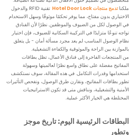
متخصصون في تصميم حلول الأقفال الذكية لصناعة الضيافة.
ملكنا
تدمج منتجات Hotel Door Lock
تقنية RFID والدخول
الاختياري بدون مفتاح، مما يوفر تحكمًا موثوقًا وسهل الاستخدام
في الوصول لكل من الضيوف والموظفين. نظرًا لأن الفنادق
تواجه تنوعًا متزايدًا في التركيبة السكانية للضيوف، فإن اختيار
نظام الوصول المناسب لم يعد مجرد مسألة أمان - بل يتعلق
بالموازنة بين الراحة والموثوقية والكفاءة التشغيلية.
من المنتجعات الفاخرة إلى فنادق الأعمال، تظل بطاقات
المفاتيح مفضلة على نطاق واسع نظرًا لعالميتها وسهولة
استخدامها وقدرات التكامل. في هذه المقالة، سوف نستكشف
تطور بطاقات المفاتيح، ونقارن طرق الوصول، ونفحص التأثيرات
الأمنية والتشغيلية، ونناقش متى قد تكون الاستراتيجيات
المختلطة هي الخيار الأكثر عملية.
البطاقات الرئيسية اليوم: تاريخ موجز
وتطور