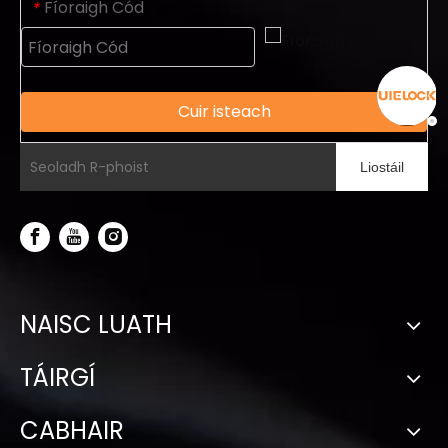
Fíoraigh Cód
*
Cuir isteach
Liostáil
NAISC LUATH
TÁIRGÍ
CABHAIR