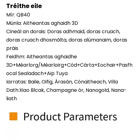
Tréithe eile
Mír: QB40
Múnla: Aitheantas aghaidh 3D
Cineál an dorais: Doras adhmaid, doras cruach,
doras cruach dhosmálta, doras alúmanaim, doras
práis
Feidhm: Aitheantas aghaidhe
3D+Méarlorg/Méarloirg+Cód+Cárta+Eochair+Pasfh
ocal Sealadach+Aip Tuya
Iarratas: Baile, Oifig, Árasán, Cónaitheach, Villa
Dath:Xiao Blcak, Champagne ór, Nanogold, Nana-
liath