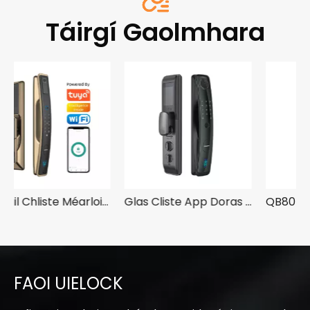
Táirgí Gaolmhara
Glasáil Chliste Méarloirg le Ceamara agus Aip don Doras
Glas Cliste App Doras Tosaigh QA60 le Méarloirg
QB80 3d aghaidh Glasáil Cliste Le Veinín Méar nó Méarloirg
FAOI UIELOCK