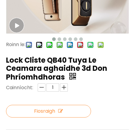
Roinn le:
Lock Cliste QB40 Tuya Le
Ceamara aghaidhe 3d Don
Phríomhdhoras
Cainníocht:
Fiosraigh