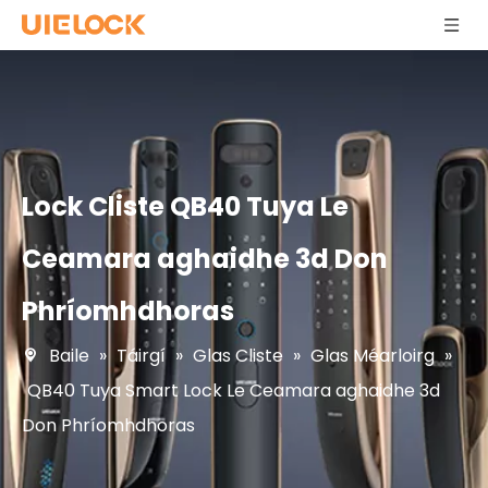
Lock Cliste QB40 Tuya Le
Ceamara aghaidhe 3d Don
Phríomhdhoras
Baile
»
Táirgí
»
Glas Cliste
»
Glas Méarloirg
»
QB40 Tuya Smart Lock Le Ceamara aghaidhe 3d
Don Phríomhdhoras