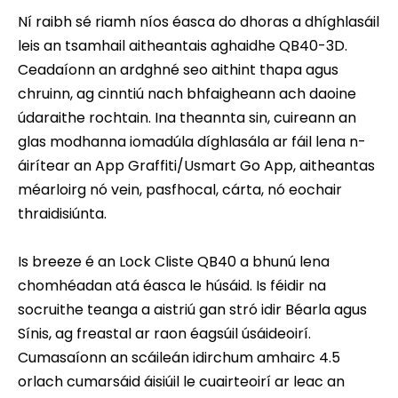
Ní raibh sé riamh níos éasca do dhoras a dhíghlasáil
leis an tsamhail aitheantais aghaidhe QB40-3D.
Ceadaíonn an ardghné seo aithint thapa agus
chruinn, ag cinntiú nach bhfaigheann ach daoine
údaraithe rochtain. Ina theannta sin, cuireann an
glas modhanna iomadúla díghlasála ar fáil lena n-
áirítear an App Graffiti/Usmart Go App, aitheantas
méarloirg nó vein, pasfhocal, cárta, nó eochair
thraidisiúnta.
Is breeze é an Lock Cliste QB40 a bhunú lena
chomhéadan atá éasca le húsáid. Is féidir na
socruithe teanga a aistriú gan stró idir Béarla agus
Sínis, ag freastal ar raon éagsúil úsáideoirí.
Cumasaíonn an scáileán idirchum amhairc 4.5
orlach cumarsáid áisiúil le cuairteoirí ar leac an