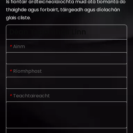
Is fiontair ardteicneolaíochta muid atá tiomanta do
thaighde agus forbairt, táirgeadh agus díolachán
glais cliste.
Déan Teagmháil Linn
Ainm
*
Ríomhphost
*
Teachtaireacht
*