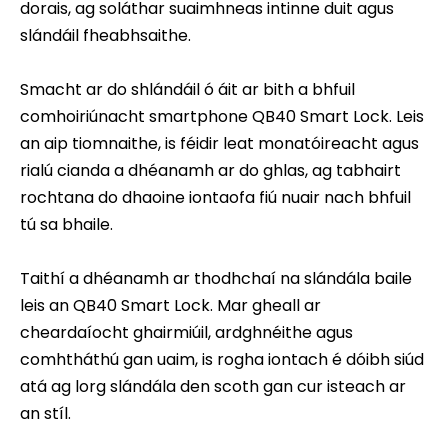
dorais, ag soláthar suaimhneas intinne duit agus
slándáil fheabhsaithe.
Smacht ar do shlándáil ó áit ar bith a bhfuil
comhoiriúnacht smartphone QB40 Smart Lock. Leis
an aip tiomnaithe, is féidir leat monatóireacht agus
rialú cianda a dhéanamh ar do ghlas, ag tabhairt
rochtana do dhaoine iontaofa fiú nuair nach bhfuil
tú sa bhaile.
Taithí a dhéanamh ar thodhchaí na slándála baile
leis an QB40 Smart Lock. Mar gheall ar
cheardaíocht ghairmiúil, ardghnéithe agus
comhtháthú gan uaim, is rogha iontach é dóibh siúd
atá ag lorg slándála den scoth gan cur isteach ar
an stíl.