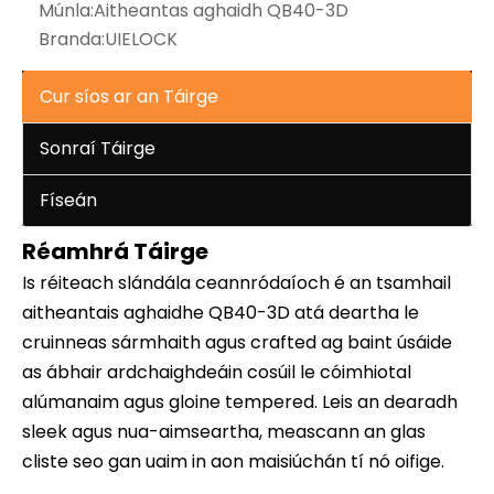
Múnla:
Aitheantas aghaidh QB40-3D
Branda:
UIELOCK
Cur síos ar an Táirge
Sonraí Táirge
Físeán
Réamhrá Táirge
Is réiteach slándála ceannródaíoch é an tsamhail
aitheantais aghaidhe QB40-3D atá deartha le
cruinneas sármhaith agus crafted ag baint úsáide
as ábhair ardchaighdeáin cosúil le cóimhiotal
alúmanaim agus gloine tempered. Leis an dearadh
sleek agus nua-aimseartha, meascann an glas
cliste seo gan uaim in aon maisiúchán tí nó oifige.