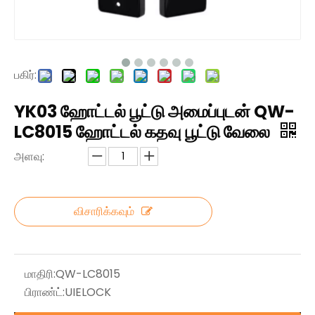
பகிர்:
YK03 ஹோட்டல் பூட்டு அமைப்புடன் QW-
LC8015 ஹோட்டல் கதவு பூட்டு வேலை
அளவு:
விசாரிக்கவும்
மாதிரி:
QW-LC8015
பிராண்ட்:
UIELOCK