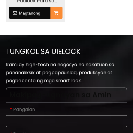
Padlock Para sa
Luggage
Magtanong
TUNGKOL SA UIELOCK
Kami ay high-tech na negosyo na nakatuon sa
pananaliksik at pagpapaunlad, produksyon at
pagbebenta ng mga smart lock.
Makipag-ugnayan sa Amin
Pangalan
*