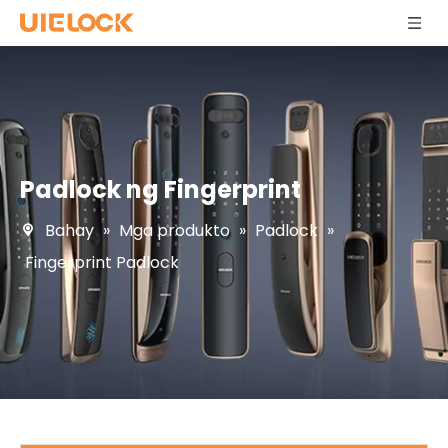
Padlock ng Fingerprint
Bahay
»
Mga produkto
»
Padlock
»
Fingerprint Padlock