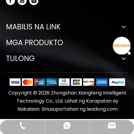
MABILIS NA LINK
MGA PRODUKTO
TULONG
Copyright ©
2026
Zhongshan Xiangfeng Intelligent
Technology Co., Ltd. Lahat ng Karapatan ay
Nakalaan. Sinusuportahan ng
leadong.com
wangy@e-lock.com.cn
+86 4008 866 865
+86- 13701981388