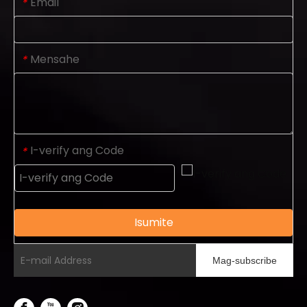
Email
*
Mensahe
*
I-verify ang Code
*
Isumite
Mag-subscribe