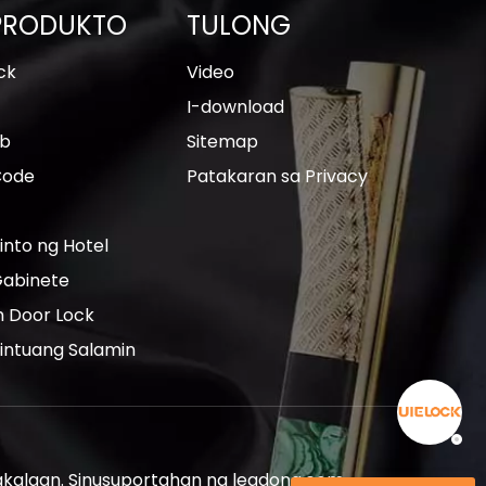
PRODUKTO
TULONG
ck
Video
I-download
ob
Sitemap
Code
Patakaran sa Privacy
into ng Hotel
Gabinete
 Door Lock
Pintuang Salamin
Nakalaan. Sinusuportahan ng
leadong.com