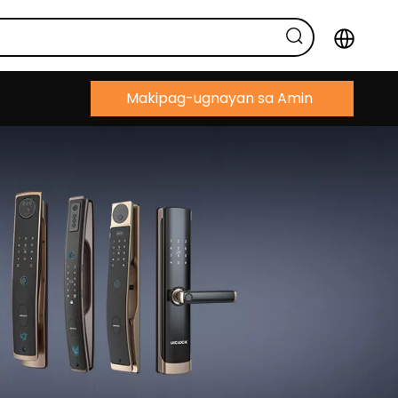
Makipag-ugnayan sa Amin