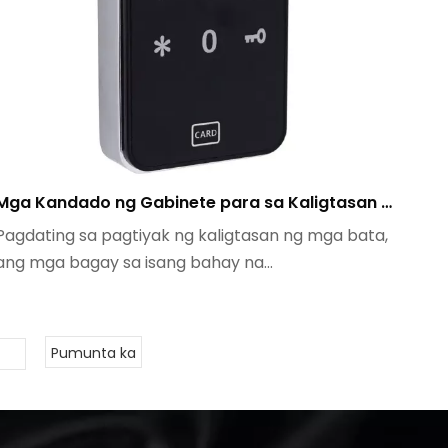
Mga Kandado ng Gabinete para sa Kaligtasan ng Bata Ano ang Gumagana At Ano ang Madalas Nawawala ng Mga Magulang
Pagdating sa pagtiyak ng kaligtasan ng mga bata,
ang mga bagay sa isang bahay na...
Pumunta ka