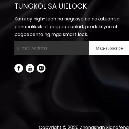
TUNGKOL SA UIELOCK
Kami ay high-tech na negosyo na nakatuon sa
pananaliksik at pagpapaunlad, produksyon at
pagbebenta ng mga smart lock.
Mag-subscribe
Copyright ©
2026
Zhongshan Xiangfeng I