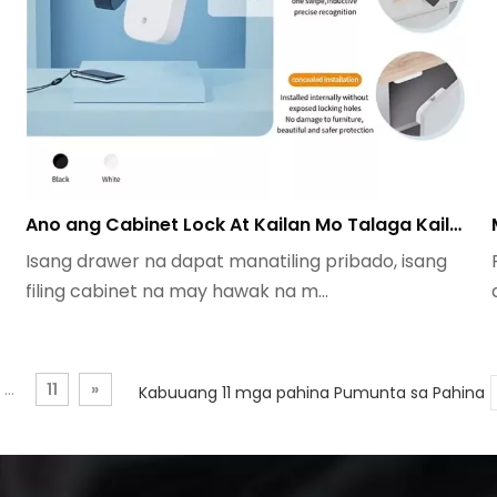
Ano ang Cabinet Lock At Kailan Mo Talaga Kailangan Ito?
Isang drawer na dapat manatiling pribado, isang
filing cabinet na may hawak na m...
...
11
»
Kabuuang 11 mga pahina Pumunta sa Pahina